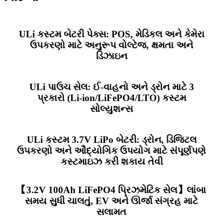
ULi કસ્ટમ બેટરી પેક્સ: POS, મેડિકલ અને કેમેરા
ઉપકરણો માટે અનુરૂપ વોલ્ટેજ, ક્ષમતા અને
ડિઝાઇન
ULi પાઉચ સેલ: ઈ-વાહનો અને ડ્રોન માટે 3
પ્રકારો (Li-ion/LiFePO4/LTO) કસ્ટમ
સોલ્યુશન્સ
ULi કસ્ટમ 3.7V LiPo બેટરી: ડ્રોન, ડિજિટલ
ઉપકરણો અને ઔદ્યોગિક ઉપયોગ માટે સંપૂર્ણપણે
કસ્ટમાઇઝ કરી શકાય તેવી
【3.2V 100Ah LiFePO4 પ્રિઝમેટિક સેલ】લાંબા
સમય સુધી ચાલતું, EV અને ઊર્જા સંગ્રહ માટે
સલામત