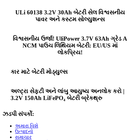
ULi 60138 3.2V 30Ah બેટરી સેલ વિશ્વસનીય
પાવર અને કસ્ટમ સોલ્યુશન્સ
વિશ્વસનીય ઉર્જા! UliPower 3.7V 63Ah ગ્રેડ A
NCM પાઉચ લિથિયમ બેટરી: EU/US માં
લોકપ્રિય!
કાર માટે બેટરી મોડ્યુલ્સ
અલ્ટ્રા સેફ્ટી અને લાંબુ આયુષ્ય અનલોક કરો |
3.2V 150Ah LiFePO₄ બેટરી બ્રેકથ્રુ
ઝડપી સંપર્કો:
અમારા વિશે
ઉત્પાદનો
સમાચાર