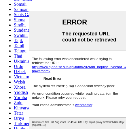
Somali
Samoan
Scots Gaelic
Shona
Sindhi
Sundanese
Swahili
Tajik
Tamil
Telugu
Thai
Ukrainian
Urdu
Uzbek
Vietnamese
Welsh
Xhosa
Yiddish
Yoruba
Zulu
Kinyarwanda
Tatar
Oriya
Turkmen
Uyghur