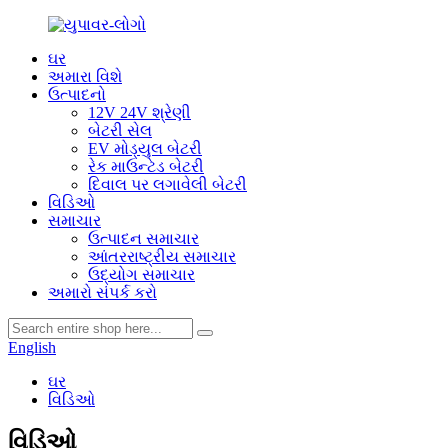
ઘર
અમારા વિશે
ઉત્પાદનો
12V 24V શ્રેણી
બેટરી સેલ
EV મોડ્યુલ બેટરી
રેક માઉન્ટેડ બેટરી
દિવાલ પર લગાવેલી બેટરી
વિડિઓ
સમાચાર
ઉત્પાદન સમાચાર
આંતરરાષ્ટ્રીય સમાચાર
ઉદ્યોગ સમાચાર
અમારો સંપર્ક કરો
English
ઘર
વિડિઓ
વિડિઓ