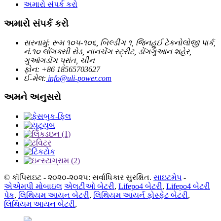
અમારો સંપર્ક કરો
અમારો સંપર્ક કરો
સરનામું: રૂમ ૧૦૫-૧૦૬, બિલ્ડીંગ ૧, જિનહુઈ ટેકનોલોજી પાર્ક,
નં.૧૦ લોંગક્સી રોડ, નાનચેંગ સ્ટ્રીટ, ડોંગગુઆન શહેર,
ગુઆંગડોંગ પ્રાંત, ચીન
ફોન: +86 18565703627
ઈ-મેલ:
info@uli-power.com
અમને અનુસરો
© કૉપિરાઇટ - ૨૦૨૦-૨૦૨૫: સર્વાધિકાર સુરક્ષિત.
સાઇટમેપ
-
એએમપી મોબાઇલ
એલટીઓ બેટરી
,
Lifepo4 બેટરી
,
Lifepo4 બેટરી
પેક
,
લિથિયમ આયન બેટરી
,
લિથિયમ આયર્ન ફોસ્ફેટ બેટરી
,
લિથિયમ આયન બેટરી
,