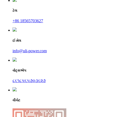
ટેલ
+86 18565703627
ઈ-મેલ
info@uli-power.com
વોટ્સએપ
૮૬૧૮૫૬૫૭૦૩૬૨૭
વીચેટ