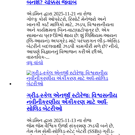
બનશે? ચોક્કસ જવાબ
એડમિન દ્વારા 2025-11-21 ના ​​રોજ
ગોલ્ફ કોર્સ ઓપરેટરો, રિસોર્ટ મેનેજરો અને
ખાનગી કાર્ટ માલિકો માટે, ઝડપ, વિશ્વસનીયતા
અને કાર્યક્ષમતા બિન-વાટાઘાટોપાત્ર છે. એક
સામાન્ય પ્રશ્ન ઊભો થાય છે: શું લિથિયમ-આયન
(લિ-આયન) અપગ્રેડ માટે પરંપરાગત લીડ-એસિડ
બેટરીને બદલવાથી ઝડપી કામગીરી મળે છે? નીચે,
આપણે વિજ્ઞાનનું વિભાજન કરીએ છીએ,
વાસ્તવિક-...
વધુ વાંચો
ગ્રીડ-સ્કેલ એનર્જી સ્ટોરેજ: વિશ્વસનીય
નવીનીકરણીય એકીકરણ માટે અર્ધ-
સોલિડ બેટરીઓ
એડમિન દ્વારા 2025-11-13 ના રોજ
જેમ જેમ વૈશ્વિક ઉર્જા સંક્રમણ ઝડપી બને છે,
તેમ તેમ સેમી-સોલિડ-સ્ટેટ બેટરી (SSBs) ગ્રીડ-