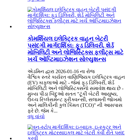
કોમર્શિયલ ઇલેક્ટ્રિક વાહન બેટરી
પસંદગી માર્ગદર્શિકા: ફૂડ ડિલિવરી, શેર્ડ
મોબિલિટી અને લોજિસ્ટિક્સ ફ્લીટ્સ માટે
ખર્ચ ઑપ્ટિમાઇઝેશન સોલ્યુશન્સ
એડમિન દ્વારા 2026-01-16 ના રોજ
વૈશ્વિક સ્તરે કાર્યરત વાણિજ્યિક ઇલેક્ટ્રિક વાહન
(EV) કાફલાઓ માટે - જેમાં ફૂડ ડિલિવરી, શેર્ડ
મોબિલિટી અને લોજિસ્ટિક્સનો સમાવેશ થાય છે -
મુખ્ય પીડા બિંદુઓ સતત "ટૂંકી બેટરી આયુષ્ય,
ઉચ્ચ રિપ્લેસમેન્ટ ફ્રીક્વન્સી, સલામતી જોખમો
અને માલિકીની કુલ કિંમત (TCO)" ની આસપાસ
ફરે છે. જેમ કે...
વધુ વાંચો