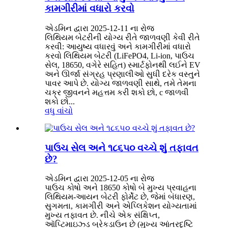
કામગીરીમાં વધારો કરવો
એડમિન દ્વારા 2025-12-11 ના રોજ
લિથિયમ બેટરીની યોગ્ય રીતે જાળવણી કેવી રીતે
કરવી: આયુષ્ય વધારવું અને કામગીરીમાં વધારો
કરવો લિથિયમ બેટરી (LiFePO4, Li-ion, પાઉચ
સેલ, 18650, વગેરે સહિત) સ્માર્ટફોનથી લઈને EV
અને ઊર્જા સંગ્રહ પ્રણાલીઓ સુધી દરેક વસ્તુને
પાવર આપે છે. યોગ્ય જાળવણી સાથે, તમે તેમના
ચક્ર જીવનને મહત્તમ કરી શકો છો, c જાળવી
શકો છો...
વધુ વાંચો
પાઉચ સેલ અને ૧૮૬૫૦ વચ્ચે શું તફાવત
છે?
એડમિન દ્વારા 2025-12-05 ના રોજ
પાઉચ કોષો અને 18650 કોષો બે મુખ્ય પ્રવાહના
લિથિયમ-આયન બેટરી ફોર્મેટ છે, જેમાં બંધારણ,
સુગમતા, કામગીરી અને એપ્લિકેશન યોગ્યતામાં
મુખ્ય તફાવત છે. નીચે એક સંક્ષિપ્ત,
ઑપ્ટિમાઇઝ્ડ બ્રેકડાઉન છે (મુખ્ય આંતરદૃષ્ટિ