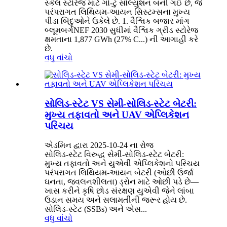
સ્કેલ સ્ટોરેજ માટે ગો-ટુ સોલ્યુશન બની ગઈ છે, જે
પરંપરાગત લિથિયમ-આયન સિસ્ટમ્સના મુખ્ય
પીડા બિંદુઓને ઉકેલે છે. 1. વૈશ્વિક બજાર માંગ
બ્લૂમબર્ગNEF 2030 સુધીમાં વૈશ્વિક ગ્રીડ સ્ટોરેજ
ક્ષમતાના 1,877 GWh (27% C...) ની આગાહી કરે
છે.
વધુ વાંચો
સોલિડ-સ્ટેટ VS સેમી-સોલિડ-સ્ટેટ બેટરી:
મુખ્ય તફાવતો અને UAV એપ્લિકેશન
પરિચય
એડમિન દ્વારા 2025-10-24 ના રોજ
સોલિડ-સ્ટેટ વિરુદ્ધ સેમી-સોલિડ-સ્ટેટ બેટરી:
મુખ્ય તફાવતો અને યુએવી એપ્લિકેશનો પરિચય
પરંપરાગત લિથિયમ-આયન બેટરી (ઓછી ઉર્જા
ઘનતા, જ્વલનશીલતા) ડ્રોન માટે ઓછી પડે છે—
ખાસ કરીને કૃષિ છોડ સંરક્ષણ યુએવી જેને લાંબા
ઉડાન સમય અને સલામતીની જરૂર હોય છે.
સોલિડ-સ્ટેટ (SSBs) અને એસ...
વધુ વાંચો