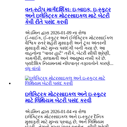
વન-સ્ટોપ માર્ગદર્શિકા: ઇ-બાઇક, ઇ-સ્કૂટર
અને ઇલેક્ટ્રિક મોટરસાઇકલ માટે બેટરી
કેવી રીતે પસંદ કરવી
એડમિન દ્વારા 2026-01-09 ના રોજ
ઈ-બાઈક, ઈ-સ્કૂટર અને ઈલેક્ટ્રિક મોટરસાઈકલ
વૈશ્વિક સ્તરે શહેરી મુસાફરી અને ટૂંકા અંતરની
મુસાફરી માટે મુખ્ય પસંદગી બની ગયા છે. આ
વાહનોના "પાવર હાર્ટ" તરીકે, બેટરી સીધી શ્રેણી,
કામગીરી, સલામતી અને આયુષ્ય નક્કી કરે છે.
પ્રાદેશિક નિયમનમાં નોંધપાત્ર તફાવતોને કારણે...
વધુ વાંચો
ઇલેક્ટ્રિક મોટરસાઇકલ અને ઇ-સ્કૂટર
માટે લિથિયમ બેટરી પસંદ કરવી
એડમિન દ્વારા 2026-01-04 ના રોજ
ઇલેક્ટ્રિક મોટરસાઇકલ અને ઇ-સ્કૂટર દૈનિક
મુસાફરી માટે મુખ્ય પ્રવાહ છે, અને લિથિયમ
બેટરી - તેમનો મુખ્ય પાવર સ્ત્રોત - સીધી શ્રેણી,