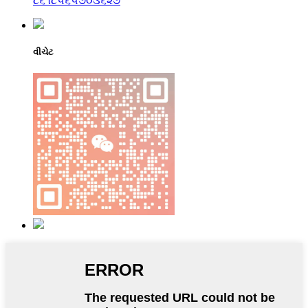
૮૬૧૮૫૬૫૭૦૩૬૨૭
વીચેટ