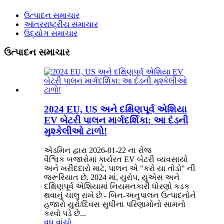
ઉત્પાદન સમાચાર
આંતરરાષ્ટ્રીય સમાચાર
ઉદ્યોગ સમાચાર
ઉત્પાદન સમાચાર
2024 EU, US અને દક્ષિણપૂર્વ એશિયા
EV બેટરી પાલન માર્ગદર્શિકા: આ દંડની
મુશ્કેલીઓ ટાળો!
એડમિન દ્વારા 2026-01-22 ના રોજ
વૈશ્વિક બજારોમાં કાર્યરત EV બેટરી વ્યવસાયો
અને ખરીદદારો માટે, પાલન એ "કરો યા તોડો" ની
જરૂરિયાત છે. 2024 માં, યુરોપ, યુએસ અને
દક્ષિણપૂર્વ એશિયામાં નિયમનકારી ધોરણો કડક
થવાનું ચાલુ રાખે છે - બિન-અનુપાલન ઉત્પાદનોને
હજારો યુરો/દિવસ સુધીના પરિણામોનો સામનો
કરવો પડે છે...
વધુ વાંચો