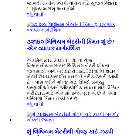
જાળવી રાખીને ઝડપી વાંચન માટે સુવ્યવસ્થિત):
1. મુખ્ય માળખું અને ફોર્મ...
વધુ વાંચો
૩૨૧૪૦ લિથિયમ બેટરીની કિંમત શું છે?
એક વ્યાપક માર્ગદર્શિકા
એડમિન દ્વારા 2025-11-28 ના રોજ
વિશ્વસનીય નળાકાર લિથિયમ બેટરી શોધતા
વ્યવસાયો અને ખરીદદારો માટે, 32140 લિથિયમ
બેટરી ઉચ્ચ-પ્રદર્શન પસંદગી તરીકે ઉભરી આવી
છે - ખાસ કરીને ગોલ્ફ કાર્ટ, ઊર્જા સંગ્રહ
પ્રણાલીઓ અને ઔદ્યોગિક સાધનો માટે. વૈશ્વિક
ખરીદદારો માટે એક સામાન્ય પ્રશ્ન એ છે કે: કયા
પરિબળો કિંમત નક્કી કરે છે...
વધુ વાંચો
શું લિથિયમ બેટરીથી ગોલ્ફ કાર્ટ ઝડપી