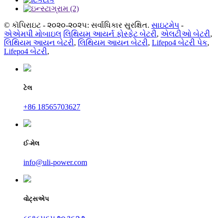
© કૉપિરાઇટ - ૨૦૨૦-૨૦૨૫: સર્વાધિકાર સુરક્ષિત.
સાઇટમેપ
-
એએમપી મોબાઇલ
લિથિયમ આયર્ન ફોસ્ફેટ બેટરી
,
એલટીઓ બેટરી
,
લિથિયમ આયન બેટરી
,
લિથિયમ આયન બેટરી
,
Lifepo4 બેટરી પેક
,
Lifepo4 બેટરી
,
ટેલ
+86 18565703627
ઈ-મેલ
info@uli-power.com
વોટ્સએપ