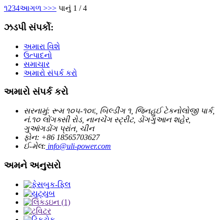
૧
2
3
4
આગળ >
>>
પાનું 1 / 4
ઝડપી સંપર્કો:
અમારા વિશે
ઉત્પાદનો
સમાચાર
અમારો સંપર્ક કરો
અમારો સંપર્ક કરો
સરનામું: રૂમ ૧૦૫-૧૦૬, બિલ્ડીંગ ૧, જિનહુઈ ટેકનોલોજી પાર્ક,
નં.૧૦ લોંગક્સી રોડ, નાનચેંગ સ્ટ્રીટ, ડોંગગુઆન શહેર,
ગુઆંગડોંગ પ્રાંત, ચીન
ફોન: +86 18565703627
ઈ-મેલ:
info@uli-power.com
અમને અનુસરો