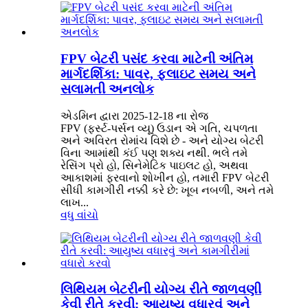
FPV બેટરી પસંદ કરવા માટેની અંતિમ
માર્ગદર્શિકા: પાવર, ફ્લાઇટ સમય અને
સલામતી અનલોક
એડમિન દ્વારા 2025-12-18 ના રોજ
FPV (ફર્સ્ટ-પર્સન વ્યૂ) ઉડાન એ ગતિ, ચપળતા
અને અવિરત રોમાંચ વિશે છે - અને યોગ્ય બેટરી
વિના આમાંથી કંઈ પણ શક્ય નથી. ભલે તમે
રેસિંગ પ્રો હો, સિનેમેટિક પાઇલટ હો, અથવા
આકાશમાં ફરવાનો શોખીન હો, તમારી FPV બેટરી
સીધી કામગીરી નક્કી કરે છે: ખૂબ નબળી, અને તમે
લાખ...
વધુ વાંચો
લિથિયમ બેટરીની યોગ્ય રીતે જાળવણી
કેવી રીતે કરવી: આયુષ્ય વધારવું અને