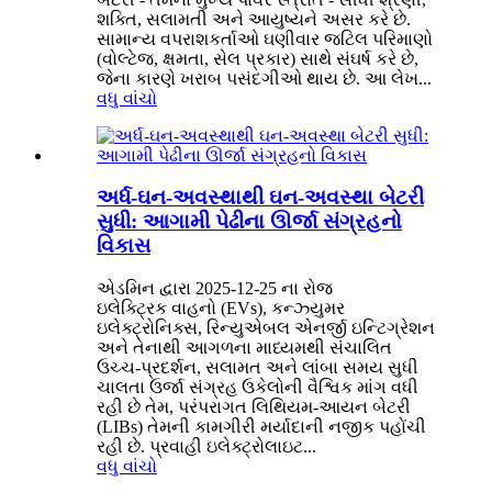
શક્તિ, સલામતી અને આયુષ્યને અસર કરે છે.
સામાન્ય વપરાશકર્તાઓ ઘણીવાર જટિલ પરિમાણો
(વોલ્ટેજ, ક્ષમતા, સેલ પ્રકાર) સાથે સંઘર્ષ કરે છે,
જેના કારણે ખરાબ પસંદગીઓ થાય છે. આ લેખ...
વધુ વાંચો
અર્ધ-ઘન-અવસ્થાથી ઘન-અવસ્થા બેટરી
સુધી: આગામી પેઢીના ઊર્જા સંગ્રહનો
વિકાસ
એડમિન દ્વારા 2025-12-25 ના રોજ
ઇલેક્ટ્રિક વાહનો (EVs), કન્ઝ્યુમર
ઇલેક્ટ્રોનિક્સ, રિન્યુએબલ એનર્જી ઇન્ટિગ્રેશન
અને તેનાથી આગળના માધ્યમથી સંચાલિત
ઉચ્ચ-પ્રદર્શન, સલામત અને લાંબા સમય સુધી
ચાલતા ઉર્જા સંગ્રહ ઉકેલોની વૈશ્વિક માંગ વધી
રહી છે તેમ, પરંપરાગત લિથિયમ-આયન બેટરી
(LIBs) તેમની કામગીરી મર્યાદાની નજીક પહોંચી
રહી છે. પ્રવાહી ઇલેક્ટ્રોલાઇટ...
વધુ વાંચો