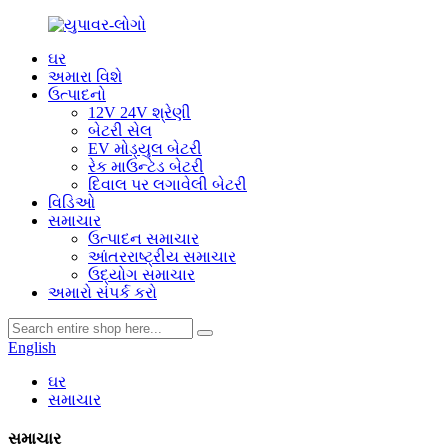
ઘર
અમારા વિશે
ઉત્પાદનો
12V 24V શ્રેણી
બેટરી સેલ
EV મોડ્યુલ બેટરી
રેક માઉન્ટેડ બેટરી
દિવાલ પર લગાવેલી બેટરી
વિડિઓ
સમાચાર
ઉત્પાદન સમાચાર
આંતરરાષ્ટ્રીય સમાચાર
ઉદ્યોગ સમાચાર
અમારો સંપર્ક કરો
English
ઘર
સમાચાર
સમાચાર