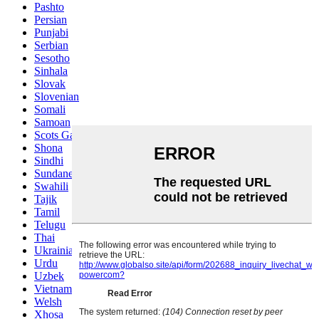
Pashto
Persian
Punjabi
Serbian
Sesotho
Sinhala
Slovak
Slovenian
Somali
Samoan
Scots Gaelic
Shona
Sindhi
Sundanese
Swahili
Tajik
Tamil
Telugu
Thai
Ukrainian
Urdu
Uzbek
Vietnamese
Welsh
Xhosa